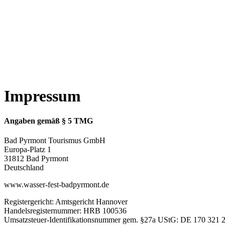
E-Mail: info@badpyrmont.de
Telefon: +49 5281 940 511
Inhaltlich Verantwortlicher gem. § 18 Abs. 2 MStV:
Björn Daugs (Anschrift und Kontakt s.o.)
Markenrecht
„Baddi Pyrmont“ ist eine eingetragene Marke der Bad Pyrmont Tou
BadPyrmont.de